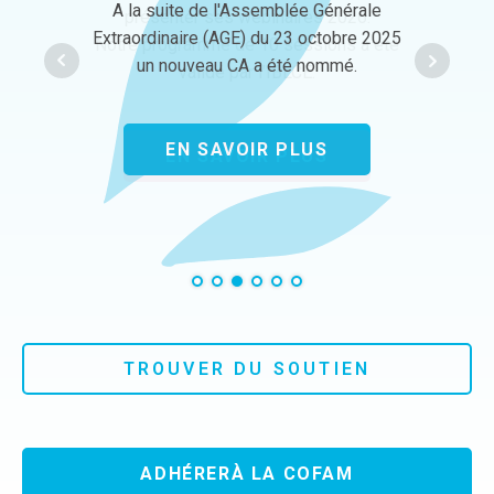
Dernière publication sur le thème de la
A la suite de l'Assemblée Générale
présenter ses webinaires 2026.
lactation induite
Extraordinaire (AGE) du 23 octobre 2025
Notre programme de 10 sessions a été
un nouveau CA a été nommé.
validé par l’IBLCE.
LIRE L'ARTICLE
EN SAVOIR PLUS
EN SAVOIR PLUS
TROUVER DU SOUTIEN
ADHÉRERÀ LA COFAM