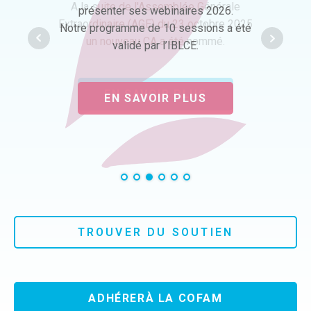
Dernière publication sur le thème de la
A la suite de l'Assemblée Générale
présenter ses webinaires 2026.
lactation induite
Extraordinaire (AGE) du 23 octobre 2025
Notre programme de 10 sessions a été
un nouveau CA a été nommé.
validé par l’IBLCE.
LIRE L'ARTICLE
EN SAVOIR PLUS
EN SAVOIR PLUS
TROUVER DU SOUTIEN
ADHÉRERÀ LA COFAM